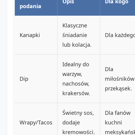
Opis
Dla kogo
podania
Klasyczne
Kanapki
śniadanie
Dla każdego
lub kolacja.
Idealny do
Dla
warzyw,
Dip
miłośników
nachosów,
przekąsek.
krakersów.
Świetny sos,
Dla fanów
Wrapy/Tacos
dodaje
kuchni
kremowości.
meksykańsk