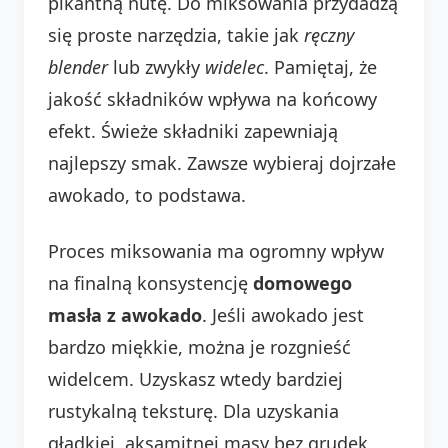
pikantną nutę. Do miksowania przydadzą
się proste narzędzia, takie jak
ręczny
blender
lub zwykły
widelec
. Pamiętaj, że
jakość składników wpływa na końcowy
efekt. Świeże składniki zapewniają
najlepszy smak. Zawsze wybieraj dojrzałe
awokado, to podstawa.
Proces miksowania ma ogromny wpływ
na finalną konsystencję
domowego
masła z awokado
. Jeśli awokado jest
bardzo miękkie, można je rozgnieść
widelcem. Uzyskasz wtedy bardziej
rustykalną teksturę. Dla uzyskania
gładkiej, aksamitnej masy bez grudek,