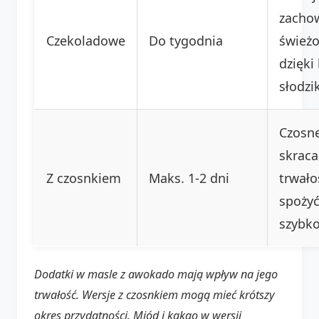
zacho
Czekoladowe
Do tygodnia
śwież
dzięki
słodzi
Czosn
skraca
Z czosnkiem
Maks. 1-2 dni
trwało
spoży
szybko
Dodatki w masle z awokado mają wpływ na jego
trwałość. Wersje z czosnkiem mogą mieć krótszy
okres przydatności. Miód i kakao w wersji