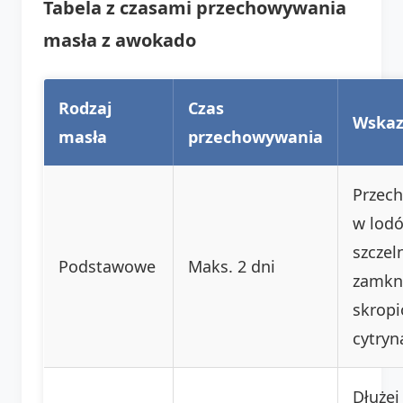
Tabela z czasami przechowywania
masła z awokado
Rodzaj
Czas
Wskaz
masła
przechowywania
Przec
w lod
szczel
Podstawowe
Maks. 2 dni
zamkni
skrop
cytryn
Dłużej