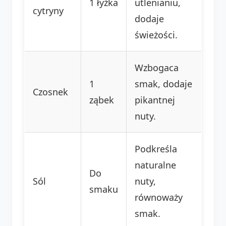
1 łyżka
utlenianiu,
cytryny
dodaje
świeżości.
Wzbogaca
1
smak, dodaje
Czosnek
ząbek
pikantnej
nuty.
Podkreśla
naturalne
Do
Sól
nuty,
smaku
równoważy
smak.