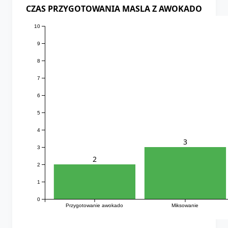
CZAS PRZYGOTOWANIA MASLA Z AWOKADO
10
9
8
7
6
5
4
3
3
2
2
1
0
Przygotowanie awokado
Miksowanie