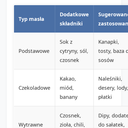
Dodatkowe
Sugerowan
Typ masła
składniki
zastosowan
Sok z
Kanapki,
Podstawowe
cytryny, sól,
tosty, baza 
czosnek
sosów
Kakao,
Naleśniki,
Czekoladowe
miód,
desery, lody
banany
płatki
Czosnek,
Dipy, dodat
Wytrawne
zioła, chili,
do sałatek,