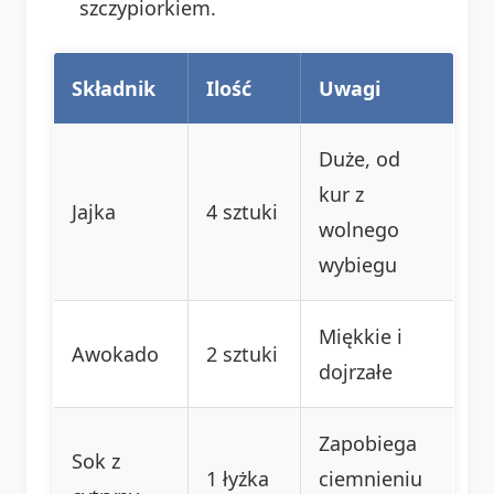
szczypiorkiem.
Składnik
Ilość
Uwagi
Duże, od
kur z
Jajka
4 sztuki
wolnego
wybiegu
Miękkie i
Awokado
2 sztuki
dojrzałe
Zapobiega
Sok z
1 łyżka
ciemnieniu