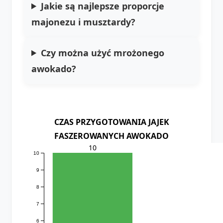
Jakie są najlepsze proporcje
majonezu i musztardy?
Czy można użyć mrożonego
awokado?
CZAS PRZYGOTOWANIA JAJEK
FASZEROWANYCH AWOKADO
10
10
9
8
7
6