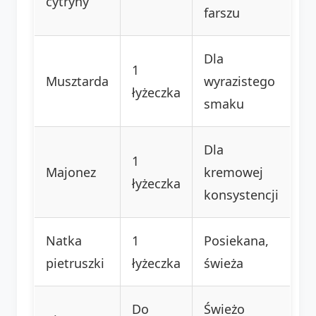
cytryny
farszu
Dla
1
Musztarda
wyrazistego
łyżeczka
smaku
Dla
1
Majonez
kremowej
łyżeczka
konsystencji
Natka
1
Posiekana,
pietruszki
łyżeczka
świeża
Do
Świeżo