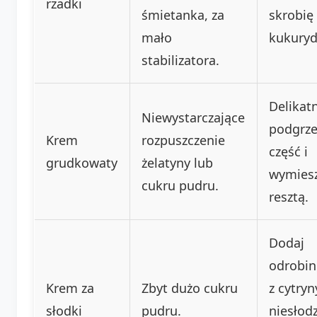
rzadki
śmietanka, za
skrobię
mało
kukuryd
stabilizatora.
Delikat
Niewystarczające
podgrze
Krem
rozpuszczenie
część i
grudkowaty
żelatyny lub
wymiesz
cukru pudru.
resztą.
Dodaj
odrobin
Krem za
Zbyt dużo cukru
z cytryn
słodki
pudru.
niesłod