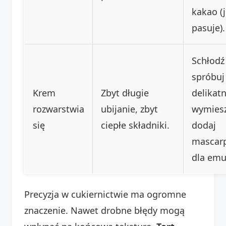
kakao (j
pasuje).
Schłodź 
spróbuj
Krem
Zbyt długie
delikatn
rozwarstwia
ubijanie, zbyt
wymiesz
się
ciepłe składniki.
dodaj
mascar
dla emul
Precyzja w cukiernictwie ma ogromne
znaczenie. Nawet drobne błędy mogą