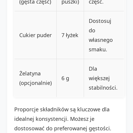
(gęsta część)
puszki)
część.
Dostosuj
do
Cukier puder
7 łyżek
własnego
smaku.
Dla
Żelatyna
6 g
większej
(opcjonalnie)
stabilności.
Proporcje składników są kluczowe dla
idealnej konsystencji. Możesz je
dostosować do preferowanej gęstości.