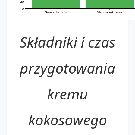
20
0
Śmietanka 36%
Mleczko kokosowe
Składniki i czas
przygotowania
kremu
kokosowego