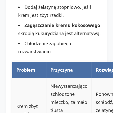
Dodaj żelatynę stopniowo, jeśli
krem jest zbyt rzadki.
Zagęszczanie kremu kokosowego
skrobią kukurydzianą jest alternatywą.
Chłodzenie zapobiega
rozwarstwianiu.
Problem
Przyczyna
Rozwią
Niewystarczająco
schłodzone
Ponown
mleczko, za mało
schłodź
Krem zbyt
tłusta
żelatynę