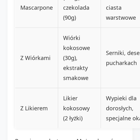
Mascarpone
czekolada
ciasta
(90g)
warstwowe
Wiórki
kokosowe
Serniki, des
Z Wiórkami
(30g),
pucharkach
ekstrakty
smakowe
Likier
Wypieki dla
Z Likierem
kokosowy
dorosłych,
(2 łyżki)
specjalne ok