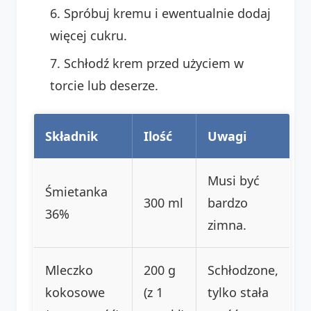
Spróbuj kremu i ewentualnie dodaj
więcej cukru.
Schłodź krem przed użyciem w
torcie lub deserze.
Składnik
Ilość
Uwagi
Musi być
Śmietanka
300 ml
bardzo
36%
zimna.
Mleczko
200 g
Schłodzone,
kokosowe
(z 1
tylko stała