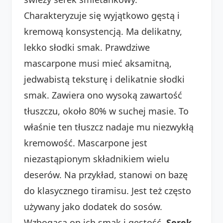
Charakteryzuje się wyjątkowo gęstą i
kremową konsystencją. Ma delikatny,
lekko słodki smak. Prawdziwe
mascarpone musi mieć aksamitną,
jedwabistą teksturę i delikatnie słodki
smak. Zawiera ono wysoką zawartość
tłuszczu, około 80% w suchej masie. To
właśnie ten tłuszcz nadaje mu niezwykłą
kremowość. Mascarpone jest
niezastąpionym składnikiem wielu
deserów. Na przykład, stanowi on bazę
do klasycznego tiramisu. Jest też często
używany jako dodatek do sosów.
Wzbogaca on ich smak i gęstość.
Serek