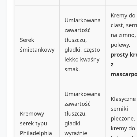
Kremy do
Umiarkowana
ciast, sern
zawartość
na zimno,
Serek
tłuszczu,
polewy,
śmietankowy
gładki, często
prosty k
lekko kwaśny
z
smak.
mascarp
Umiarkowana
Klasyczne
zawartość
serniki
Kremowy
tłuszczu,
pieczone,
serek typu
gładki,
kremy do
Philadelphia
wyraźnie