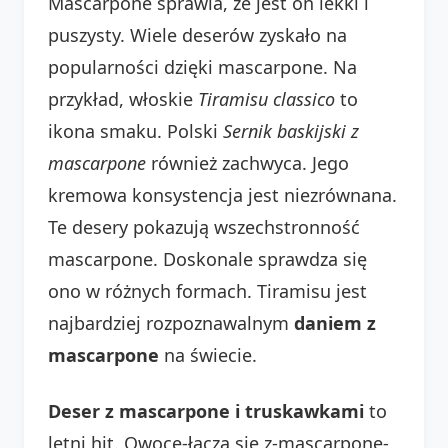
Mascarpone sprawia, że jest on lekki i
puszysty. Wiele deserów zyskało na
popularności dzięki mascarpone. Na
przykład, włoskie
Tiramisu classico
to
ikona smaku. Polski
Sernik baskijski z
mascarpone
również zachwyca. Jego
kremowa konsystencja jest niezrównana.
Te desery pokazują wszechstronność
mascarpone. Doskonale sprawdza się
ono w różnych formach. Tiramisu jest
najbardziej rozpoznawalnym
daniem z
mascarpone
na świecie.
Deser z mascarpone i truskawkami
to
letni hit. Owoce-łączą się z-mascarpone-