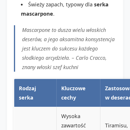
Świeży zapach, typowy dla
serka
mascarpone
.
Mascarpone to dusza wielu włoskich
deserów, a jego aksamitna konsystencja
jest kluczem do sukcesu każdego
słodkiego arcydzieła. –
Carlo Cracco
,
znany włoski szef kuchni
Rodzaj
Kluczowe
Zastosow
serka
cechy
w desera
Wysoka
zawartość
Tiramisu,