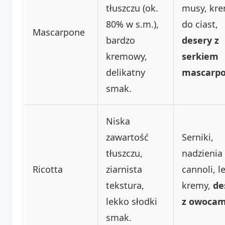
tłuszczu (ok.
musy, kr
80% w s.m.),
do ciast,
Mascarpone
bardzo
desery z
kremowy,
serkiem
delikatny
mascarp
smak.
Niska
zawartość
Serniki,
tłuszczu,
nadzienia
Ricotta
ziarnista
cannoli, l
tekstura,
kremy,
de
lekko słodki
z owocam
smak.