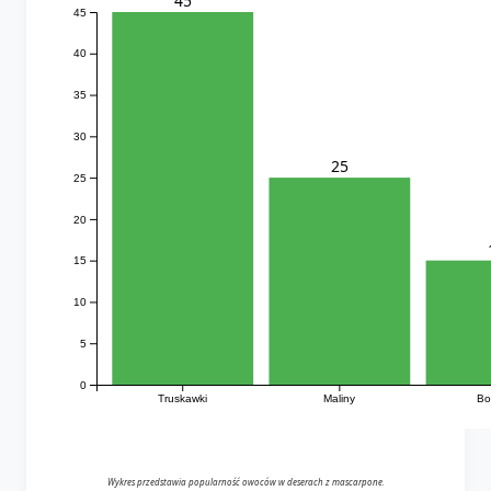
45
45
40
35
30
25
25
20
15
10
5
0
Truskawki
Maliny
Bo
Wykres przedstawia popularność owoców w deserach z mascarpone.