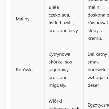
Biała
malin
czekolada,
doskonale
Maliny
listki bazylii,
równoważ
kruszone bezy.
słodycz
kremu.
Cytrynowa
Delikatny
skórka, sos
smak
Borówki
jagodowy,
borówek
kruszone
wzbogaca
migdały.
deser.
Wiórki
Egzotyczn
kokosowe, sok