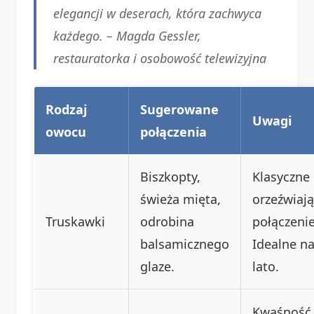
elegancji w deserach, która zachwyca
każdego. –
Magda Gessler
,
restauratorka i osobowość telewizyjna
Rodzaj
Sugerowane
Uwagi
owocu
połączenia
Biszkopty,
Klasyczne 
świeża mięta,
orzeźwiaj
Truskawki
odrobina
połączenie
balsamicznego
Idealne n
glaze.
lato.
Kwaśność