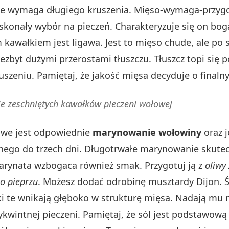
 nie wymaga długiego kruszenia. Mięso-wymaga-przygo
doskonały wybór na pieczeń. Charakteryzuje się on 
wałkiem jest ligawa. Jest to mięso chude, ale po sk
ezbyt dużymi przerostami tłuszczu. Tłuszcz topi się 
szeniu. Pamiętaj, że jakość mięsa decyduje o finaln
nie zeschniętych kawałków pieczeni wołowej
owe jest odpowiednie
marynowanie wołowiny
oraz j
ego do trzech dni. Długotrwałe marynowanie skutec
arynata wzbogaca również smak. Przygotuj ją z
oliwy
o pieprzu
. Możesz dodać odrobinę musztardy Dijon. Św
ki te wnikają głęboko w strukturę mięsa. Nadają mu 
ykwintnej pieczeni. Pamiętaj, że sól jest podstawową