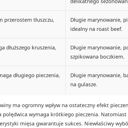
delikatnego sezonowan
m przerostem tłuszczu,
Długie marynowanie, pi
idealny na roast beef.
ga dłuższego kruszenia,
Długie marynowanie, po
szpikowana boczkiem.
maga długiego pieczenia,
Długie marynowanie, ba
na gulasze.
ny ma ogromny wpływ na ostateczny efekt pieczeni
na polędwica wymaga krótkiego pieczenia. Natomiast b
terystyki mięsa gwarantuje sukces. Niewłaściwy wy