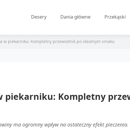
Desery
Dania główne
Przekąski
a w piekarniku: Kompletny przewodnik po idealnym smaku
w piekarniku: Kompletny prze
iny ma ogromny wpływ na ostateczny efekt pieczenia. K