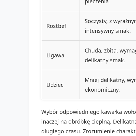
pieczenia.
Soczysty, z wyraźny
Rostbef
intensywny smak.
Chuda, zbita, wyma
Ligawa
delikatny smak.
Mniej delikatny, wy
Udziec
ekonomiczny.
Wybór odpowiedniego kawałka wołowi
inaczej na obróbkę cieplną. Delikat
długiego czasu. Zrozumienie charak