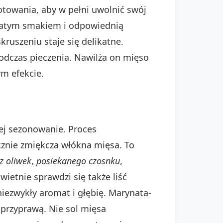
towania, aby w pełni uwolnić swój
bogatym smakiem i odpowiednią
ruszeniu staje się delikatne.
podczas pieczenia. Nawilża on mięso
ym efekcie.
ej sezonowanie. Proces
znie zmiękcza włókna mięsa. To
 z oliwek
,
posiekanego czosnku
,
ietnie sprawdzi się także liść
niezwykły aromat i głębię. Marynata-
 przyprawą. Nie sol mięsa