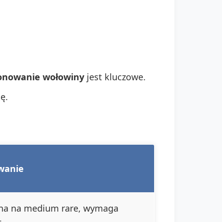
onowanie wołowiny
jest kluczowe.
ę.
wanie
alna na medium rare, wymaga