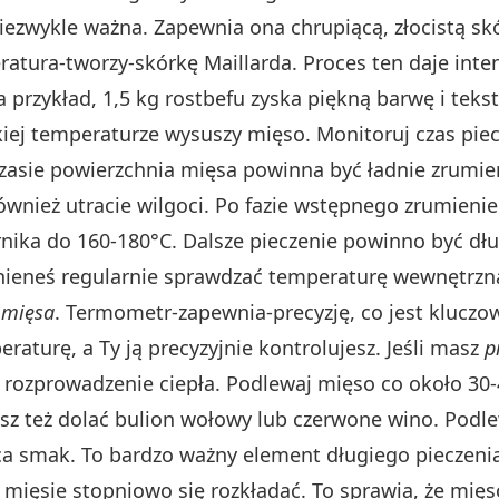
 niezwykle ważna. Zapewnia ona chrupiącą, złocistą s
atura-tworzy-skórkę Maillarda. Proces ten daje int
 przykład, 1,5 kg rostbefu zyska piękną barwę i tekst
kiej temperaturze wysuszy mięso. Monitoruj czas pie
czasie powierzchnia mięsa powinna być ładnie zrumie
wnież utracie wilgoci. Po fazie wstępnego zrumienie
nika do 160-180°C. Dalsze pieczenie powinno być dłu
inieneś regularnie sprawdzać temperaturę wewnętrzną
 mięsa
. Termometr-zapewnia-precyzję, co jest kluczo
raturę, a Ty ją precyzyjnie kontrolujesz. Jeśli masz
p
rozprowadzenie ciepła. Podlewaj mięso co około 30-
sz też dolać bulion wołowy lub czerwone wino. Podl
a smak. To bardzo ważny element długiego pieczenia
ięsie stopniowo się rozkładać. To sprawia, że mięso 