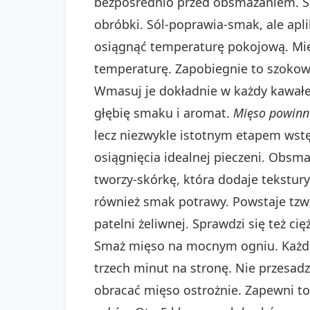
bezpośrednio przed obsmażaniem. S
obróbki. Sól-poprawia-smak, ale ap
osiągnąć temperaturę pokojową. Mię
temperaturę. Zapobiegnie to szokow
Wmasuj je dokładnie w każdy kawałek
głębię smaku i aromat.
Mięso powinno
lecz niezwykle istotnym etapem ws
osiągnięcia idealnej pieczeni. Obsm
tworzy-skórkę, która dodaje tekstur
również smak potrawy. Powstaje tzw
patelni żeliwnej. Sprawdzi się też ci
Smaż mięso na mocnym ogniu. Każda 
trzech minut na stronę. Nie przesad
obracać mięso ostrożnie. Zapewni 