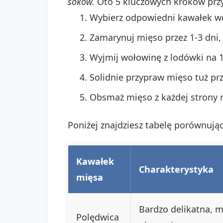
soków.
Oto 5 kluczowych kroków prz
Wybierz odpowiedni kawałek woł
Zamarynuj mięso przez 1-3 dni,
Wyjmij wołowinę z lodówki na 
Solidnie przypraw mięso tuż p
Obsmaż mięso z każdej strony 
Poniżej znajdziesz tabelę porównują
Kawałek
Charakterystyka
mięsa
Bardzo delikatna, ma
Polędwica