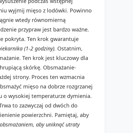
wysuszenie podczas wstępnej
niu wyjmij mięso z lodówki. Powinno
siągnie wtedy równomierną
zenie przypraw jest bardzo ważne.
ze pokryta. Ten krok gwarantuje
ekarnika (1-2 godziny).
Ostatnim,
mażanie. Ten krok jest kluczowy dla
chrupiącą skórkę. Obsmażanie-
ażdej strony. Proces ten wzmacnia
obsmażyć mięso na dobrze rozgrzanej
eju o wysokiej temperaturze dymienia.
Trwa to zazwyczaj od dwóch do
ienienie powierzchni. Pamiętaj, aby
 obsmażaniem, aby uniknąć utraty