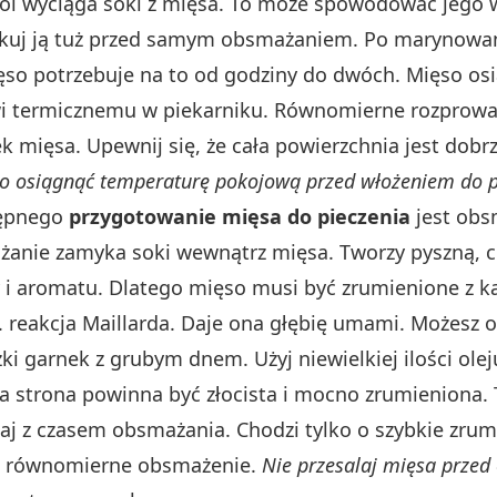
ól wyciąga soki z mięsa. To może spowodować jego 
likuj ją tuż przed samym obsmażaniem. Po marynowa
so potrzebuje na to od godziny do dwóch. Mięso o
i termicznemu w piekarniku. Równomierne rozprowad
 mięsa. Upewnij się, że cała powierzchnia jest dobr
 osiągnąć temperaturę pokojową przed włożeniem do pi
tępnego
przygotowanie mięsa do pieczenia
jest obs
ażanie zamyka soki wewnątrz mięsa. Tworzy pyszną, 
y i aromatu. Dlatego mięso musi być zrumienione z k
. reakcja Maillarda. Daje ona głębię umami. Możesz 
ężki garnek z grubym dnem. Użyj niewielkiej ilości ol
strona powinna być złocista i mocno zrumieniona. 
zaj z czasem obsmażania. Chodzi tylko o szybkie zrum
to równomierne obsmażenie.
Nie przesalaj mięsa przed