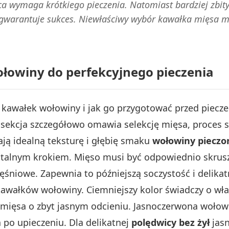
ca wymaga krótkiego pieczenia. Natomiast bardziej zbity
 gwarantuje sukces. Niewłaściwy wybór kawałka mięsa 
łowiny do perfekcyjnego pieczenia
kawałek wołowiny i jak go przygotować przed piecze
Ta sekcja szczegółowo omawia selekcję mięsa, proces
ją idealną teksturę i głębię smaku
wołowiny pieczo
talnym krokiem. Mięso musi być odpowiednio skruszo
śniowe. Zapewnia to późniejszą soczystość i delika
 kawałków wołowiny. Ciemniejszy kolor świadczy o wł
mięsa o zbyt jasnym odcieniu. Jasnoczerwona wołowin
 po upieczeniu. Dla delikatnej
polędwicy bez żył
jasn