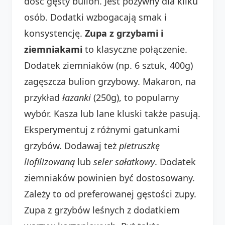
dość gęsty bulion. Jest pożywny dla kilku
osób. Dodatki wzbogacają smak i
konsystencję.
Zupa z grzybami i
ziemniakami
to klasyczne połączenie.
Dodatek ziemniaków (np. 6 sztuk, 400g)
zagęszcza bulion grzybowy. Makaron, na
przykład
łazanki
(250g), to popularny
wybór. Kasza lub lane kluski także pasują.
Eksperymentuj z różnymi gatunkami
grzybów. Dodawaj też
pietruszkę
liofilizowaną
lub
seler sałatkowy
. Dodatek
ziemniaków powinien być dostosowany.
Zależy to od preferowanej gęstości zupy.
Zupa z grzybów leśnych z dodatkiem