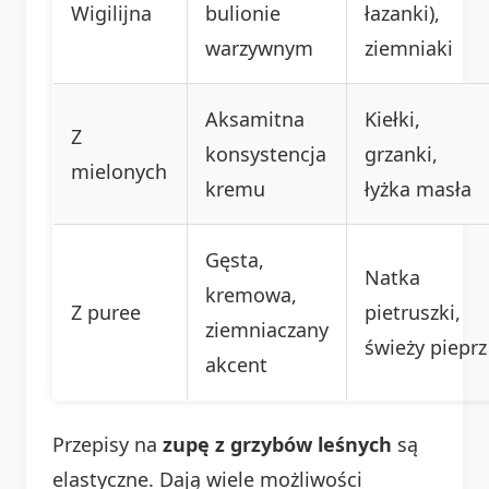
Wigilijna
bulionie
łazanki),
warzywnym
ziemniaki
Aksamitna
Kiełki,
Z
konsystencja
grzanki,
mielonych
kremu
łyżka masła
Gęsta,
Natka
kremowa,
Z puree
pietruszki,
ziemniaczany
świeży pieprz
akcent
Przepisy na
zupę z grzybów leśnych
są
elastyczne. Dają wiele możliwości