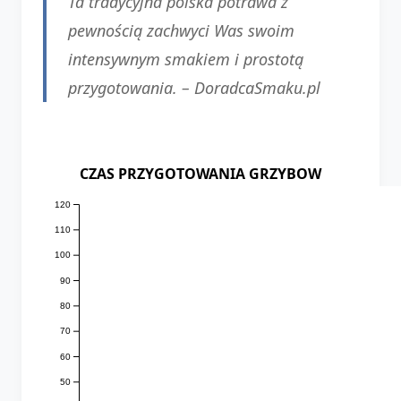
Ta tradycyjna polska potrawa z
pewnością zachwyci Was swoim
intensywnym smakiem i prostotą
przygotowania. –
DoradcaSmaku.pl
CZAS PRZYGOTOWANIA GRZYBOW
120
110
100
90
80
70
60
50