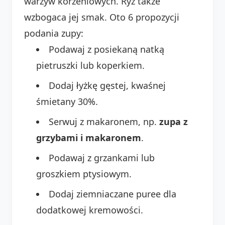
warzyw korzeniowych. Ryż także
wzbogaca jej smak. Oto 6 propozycji
podania zupy:
Podawaj z posiekaną natką
pietruszki lub koperkiem.
Dodaj łyżkę gęstej, kwaśnej
śmietany 30%.
Serwuj z makaronem, np.
zupa z
grzybami i makaronem
.
Podawaj z grzankami lub
groszkiem ptysiowym.
Dodaj ziemniaczane puree dla
dodatkowej kremowości.