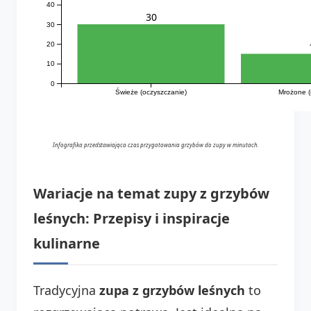
40
30
30
20
10
0
Świeże (oczyszczanie)
Mrożone (
Infografika przedstawiająca czas przygotowania grzybów do zupy w minutach.
Wariacje na temat zupy z grzybów
leśnych: Przepisy i inspiracje
kulinarne
Tradycyjna
zupa z grzybów leśnych
to