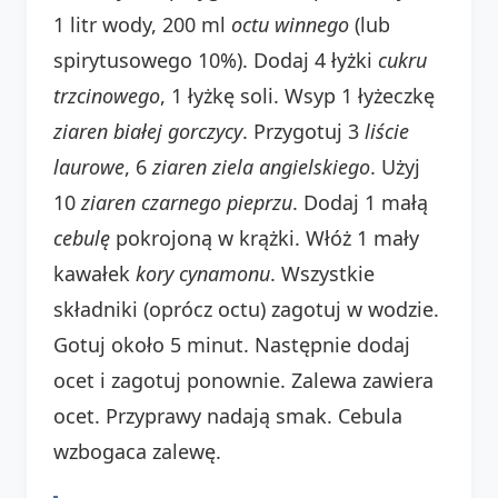
1 litr wody, 200 ml
octu winnego
(lub
spirytusowego 10%). Dodaj 4 łyżki
cukru
trzcinowego
, 1 łyżkę soli. Wsyp 1 łyżeczkę
ziaren białej gorczycy
. Przygotuj 3
liście
laurowe
, 6
ziaren ziela angielskiego
. Użyj
10
ziaren czarnego pieprzu
. Dodaj 1 małą
cebulę
pokrojoną w krążki. Włóż 1 mały
kawałek
kory cynamonu
. Wszystkie
składniki (oprócz octu) zagotuj w wodzie.
Gotuj około 5 minut. Następnie dodaj
ocet i zagotuj ponownie. Zalewa zawiera
ocet. Przyprawy nadają smak. Cebula
wzbogaca zalewę.