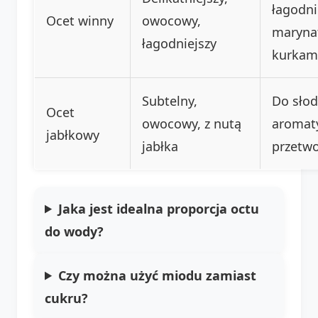
łagodni
Ocet winny
owocowy,
marynat
łagodniejszy
kurkam
Subtelny,
Do słod
Ocet
owocowy, z nutą
aromat
jabłkowy
jabłka
przetw
Jaka jest idealna proporcja octu
do wody?
Czy można użyć miodu zamiast
cukru?