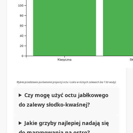
100
80
60
40
20
0
Klasyczna
Sł
Wykres przedstawia porównanie proporcji octu i cukru w różnych zalewach (na 1 litr wody).
Czy mogę użyć octu jabłkowego
do zalewy słodko-kwaśnej?
Jakie grzyby najlepiej nadają się
do marynowania na ostro?