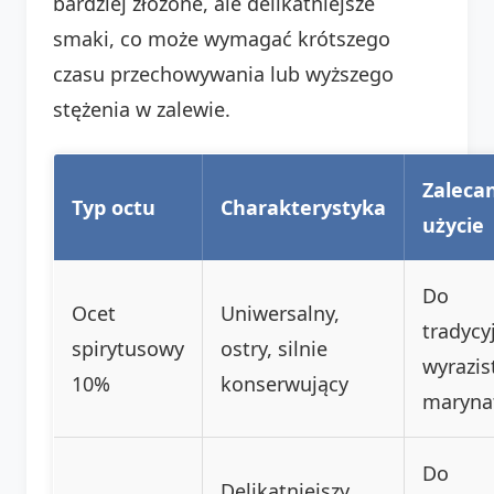
bardziej złożone, ale delikatniejsze
smaki, co może wymagać krótszego
czasu przechowywania lub wyższego
stężenia w zalewie.
Zaleca
Typ octu
Charakterystyka
użycie
Do
Ocet
Uniwersalny,
tradycy
spirytusowy
ostry, silnie
wyrazis
10%
konserwujący
maryna
Do
Delikatniejszy,