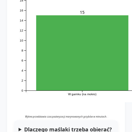
18
16
15
14
12
10
8
6
4
2
0
W garnku (na mokro)
Wykres przedstawia czas pasteryzacji marynowanych grzybów w minutach.
Dlaczego maślaki trzeba obierać?