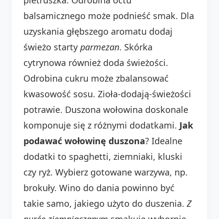
balsamicznego może podnieść smak. Dla
uzyskania głębszego aromatu dodaj
świeżo starty
parmezan
. Skórka
cytrynowa również doda świeżości.
Odrobina cukru może zbalansować
kwasowość sosu. Zioła-dodają-świeżości
potrawie. Duszona wołowina doskonale
komponuje się z różnymi dodatkami.
Jak
podawać wołowinę duszona
? Idealne
dodatki to spaghetti, ziemniaki, kluski
czy ryż. Wybierz gotowane warzywa, np.
brokuły. Wino do dania powinno być
takie samo, jakiego użyto do duszenia.
Z
purée ziemniaczanym
smakuje wybornie.