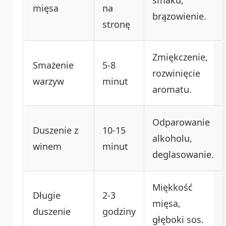
mięsa
na
brązowienie.
stronę
Zmiękczenie,
Smażenie
5-8
rozwinięcie
warzyw
minut
aromatu.
Odparowanie
Duszenie z
10-15
alkoholu,
winem
minut
deglasowanie.
Miękkość
Długie
2-3
mięsa,
duszenie
godziny
głęboki sos.