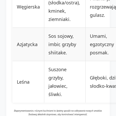
(słodka/ostra),
Węgierska
rozgrzewają
kminek,
gulasz.
ziemniaki.
Sos sojowy,
Umami,
Azjatycka
imbir, grzyby
egzotyczny
shiitake.
posmak.
Suszone
grzyby,
Głęboki, dzi
Leśna
jałowiec,
słodko-kwa
śliwki.
Eksperymentowanie z różnymi kuchniami to świetny sposób na odkrywanie nowych smaków.
Dodawaj składniki stopniowo, aby kontrolować intensywność.