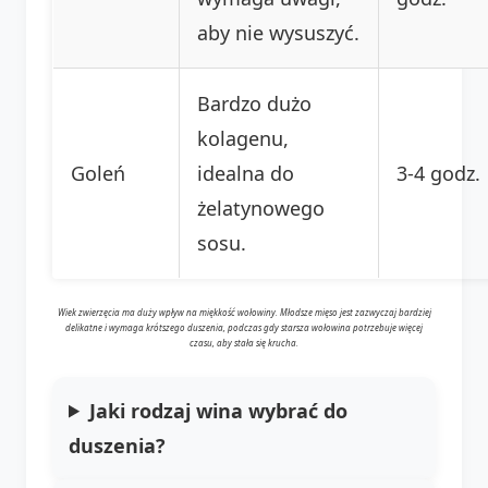
aby nie wysuszyć.
Bardzo dużo
kolagenu,
Goleń
idealna do
3-4 godz.
żelatynowego
sosu.
Wiek zwierzęcia ma duży wpływ na miękkość wołowiny. Młodsze mięso jest zazwyczaj bardziej
delikatne i wymaga krótszego duszenia, podczas gdy starsza wołowina potrzebuje więcej
czasu, aby stała się krucha.
Jaki rodzaj wina wybrać do
duszenia?