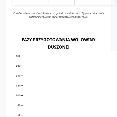
Czas duszenia może się różnić. Zależy on od grubości kawałków mięsa. Wpływa na niego także
preferowana miękkość. Zawsze sprawdzaj konsystencję mięsa.
FAZY PRZYGOTOWANIA WOLOWINY
DUSZONEJ
180
160
140
120
100
80
60