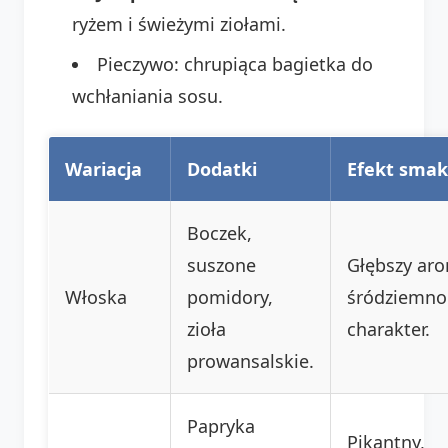
ryżem i świeżymi ziołami.
Pieczywo: chrupiąca bagietka do
wchłaniania sosu.
Wariacja
Dodatki
Efekt sma
Boczek,
suszone
Głębszy aro
Włoska
pomidory,
śródziemno
zioła
charakter.
prowansalskie.
Papryka
Pikantny,