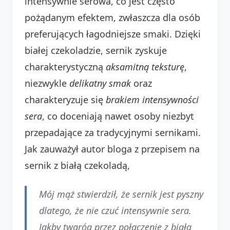
intensywnie serowa, co jest często
pożądanym efektem, zwłaszcza dla osób
preferujących łagodniejsze smaki. Dzięki
białej czekoladzie, sernik zyskuje
charakterystyczną
aksamitną teksturę
,
niezwykle
delikatny smak
oraz
charakteryzuje się
brakiem intensywności
sera
, co doceniają nawet osoby niezbyt
przepadające za tradycyjnymi sernikami.
Jak zauważył autor bloga z przepisem na
sernik z białą czekoladą,
Mój mąż stwierdził, że sernik jest pyszny
dlatego, że nie czuć intensywnie sera.
Jakby twaróg przez połączenie z białą