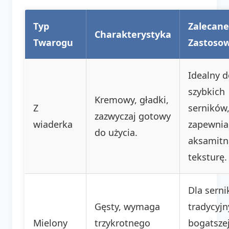
Typ
Zalecane
Charakterystyka
Twarogu
Zastoso
Idealny 
szybkich
Kremowy, gładki,
Z
serników
zazwyczaj gotowy
wiaderka
zapewnia
do użycia.
aksamitn
teksturę.
Dla sern
Gęsty, wymaga
tradycyjn
Mielony
trzykrotnego
bogatszej