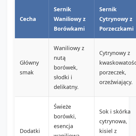
Sernik
Sernik
Cecha
Waniliowy z
Cytrynowy z
Borówkami
Porzeczkami
Waniliowy z
Cytrynowy z
nutą
Główny
kwaskowatośc
borówek,
smak
porzeczek,
słodki i
orzeźwiający.
delikatny.
Świeże
Sok i skórka
borówki,
cytrynowa,
esencja
Dodatki
kisiel z
waniliowa,