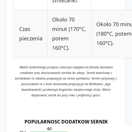
śmietanki.
Około 70
Około 70 min
Czas
minut (170°C,
(180°C, potem
pieczenia
potem
160°C).
160°C).
Wybór konkretnego przepisu znacząco wpływa na finalne doznania
smakowe oraz dostosowanie sernika do okazji. Sernik waniliowy z
borówkami to idealna propozycja na letnie spotkania. Sernik cytrynowy z
porzeczkami to z kolei doskonała propozycja na Wielkanoc. Jego
kwaskowatość przełamuje bogactwo świątecznego stołu. Warto
dopasować sernik do pory roku i preferencji gości.
POPULARNOSC DODATKOW SERNIK
40
40