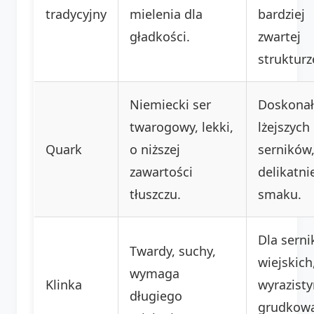
tradycyjny
mielenia dla
bardziej
gładkości.
zwartej
strukturz
Niemiecki ser
Doskonał
twarogowy, lekki,
lżejszych
Quark
o niższej
serników,
zawartości
delikatni
tłuszczu.
smaku.
Dla sern
Twardy, suchy,
wiejskich
wymaga
Klinka
wyrazist
długiego
grudkow