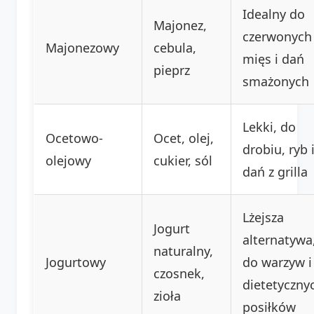
Idealny do
Majonez,
czerwonych
Majonezowy
cebula,
mięs i dań
pieprz
smażonych
Lekki, do
Ocetowo-
Ocet, olej,
drobiu, ryb 
olejowy
cukier, sól
dań z grilla
Lżejsza
Jogurt
alternatywa
naturalny,
Jogurtowy
do warzyw i
czosnek,
dietetyczny
zioła
posiłków