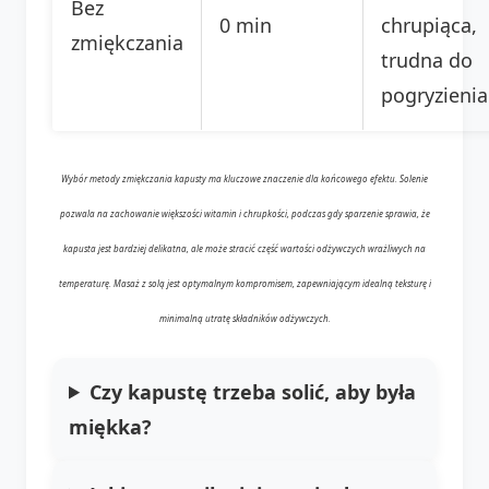
Bez
0 min
chrupiąca,
zmiękczania
trudna do
pogryzienia
Wybór metody zmiękczania kapusty ma kluczowe znaczenie dla końcowego efektu. Solenie
pozwala na zachowanie większości witamin i chrupkości, podczas gdy sparzenie sprawia, że
kapusta jest bardziej delikatna, ale może stracić część wartości odżywczych wrażliwych na
temperaturę. Masaż z solą jest optymalnym kompromisem, zapewniającym idealną teksturę i
minimalną utratę składników odżywczych.
Czy kapustę trzeba solić, aby była
miękka?