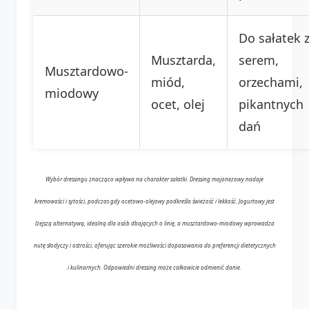
Do sałatek 
Musztarda,
serem,
Musztardowo-
miód,
orzechami,
miodowy
ocet, olej
pikantnych
dań
Wybór dressingu znacząco wpływa na charakter sałatki. Dressing majonezowy nadaje
kremowości i sytości, podczas gdy ocetowo-olejowy podkreśla świeżość i lekkość. Jogurtowy jest
lżejszą alternatywą, idealną dla osób dbających o linię, a musztardowo-miodowy wprowadza
nutę słodyczy i ostrości, oferując szerokie możliwości dopasowania do preferencji dietetycznych
i kulinarnych. Odpowiedni dressing może całkowicie odmienić danie.