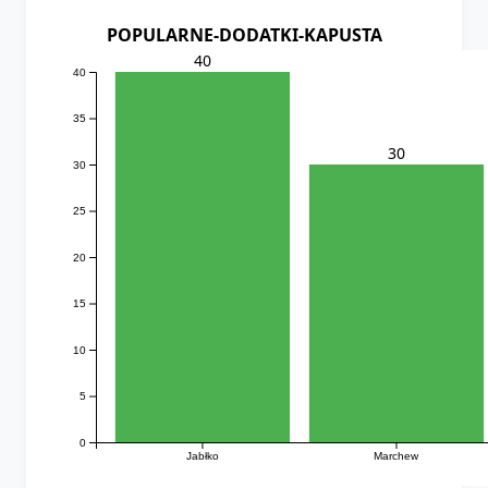
POPULARNE-DODATKI-KAPUSTA
40
40
35
30
30
25
20
15
10
5
0
Jabłko
Marchew