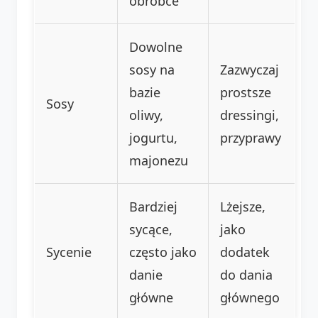
obróbce
Dowolne
sosy na
Zazwyczaj
bazie
prostsze
Sosy
oliwy,
dressingi,
jogurtu,
przyprawy
majonezu
Bardziej
Lżejsze,
sycące,
jako
Sycenie
często jako
dodatek
danie
do dania
główne
głównego