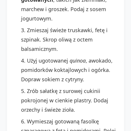
marchew i groszek. Podaj z sosem
jogurtowym.
Zmieszaj świeże truskawki, fetę i
szpinak. Skrop oliwą z octem
balsamicznym.
Użyj ugotowanej
quinoa
, awokado,
pomidorków koktajlowych i ogórka.
Dopraw sokiem z cytryny.
Zrób sałatkę z surowej cukinii
pokrojonej w cienkie plastry. Dodaj
orzechy i świeże zioła.
Wymieszaj gotowaną fasolkę
szparagową z fetą i pomidorami. Polej