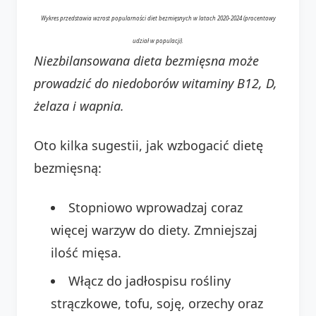
Wykres przedstawia wzrost popularności diet bezmięsnych w latach 2020-2024 (procentowy
udział w populacji).
Niezbilansowana dieta bezmięsna może
prowadzić do niedoborów witaminy B12, D,
żelaza i wapnia.
Oto kilka sugestii, jak wzbogacić dietę
bezmięsną:
Stopniowo wprowadzaj coraz
więcej warzyw do diety. Zmniejszaj
ilość mięsa.
Włącz do jadłospisu rośliny
strączkowe, tofu, soję, orzechy oraz