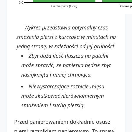
0.0
Średnia p
Cienka pierś (1 cm)
Wykres przedstawia optymalny czas
smażenia piersi z kurczaka w minutach na
jedną stronę, w zależności od jej grubości.
Zbyt duża ilość tłuszczu na patelni
może sprawić, że panierka będzie zbyt
nasiąknięta i mniej chrupiąca.
Niewystarczające rozbicie mięsa
może skutkować nierównomiernym
smażeniem i suchą piersią.
Przed panierowaniem dokładnie osusz
piersi ręcznikiem papierowym. To sprawi,