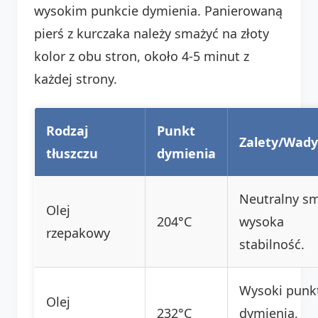
wysokim punkcie dymienia. Panierowaną
pierś z kurczaka należy smażyć na złoty
kolor z obu stron, około 4-5 minut z
każdej strony.
Rodzaj
Punkt
Zalety/Wady
tłuszczu
dymienia
Neutralny s
Olej
204°C
wysoka
rzepakowy
stabilność.
Wysoki punk
Olej
232°C
dymienia,