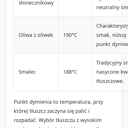
słonecznikowy
neutralny sm
Charakteryst
Oliwa z oliwek
190°C
smak, niższy
punkt dymien
Tradycyjny s
Smalec
188°C
nasycone kw
tłuszczowe.
Punkt dymienia to temperatura, przy
której tłuszcz zaczyna się palić i
rozpadać. Wybór tłuszczu z wysokim