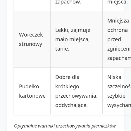
zapachów.
miejsca.
Mniejsza
Lekki, zajmuje
ochrona
Woreczek
mało miejsca,
przed
strunowy
tanie.
zgniecen
zapacham
Dobre dla
Niska
Pudełko
krótkiego
szczelnoś
kartonowe
przechowywania,
szybkie
oddychające.
wysychan
Optymalne warunki przechowywania pierniczków