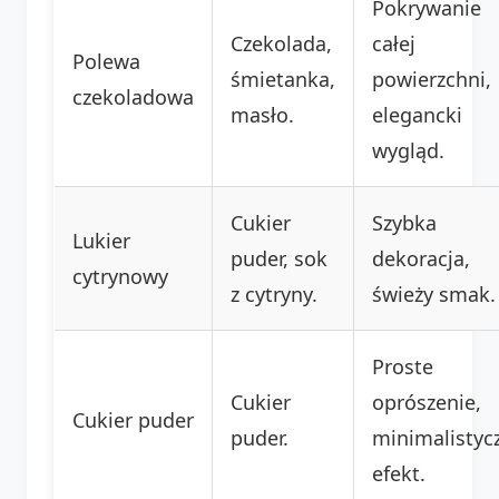
Pokrywanie
Czekolada,
całej
Polewa
śmietanka,
powierzchni,
czekoladowa
masło.
elegancki
wygląd.
Cukier
Szybka
Lukier
puder, sok
dekoracja,
cytrynowy
z cytryny.
świeży smak.
Proste
Cukier
oprószenie,
Cukier puder
puder.
minimalistyc
efekt.