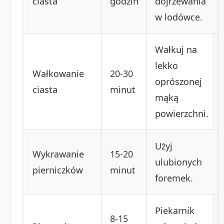
ciasta
godzin
dojrzewania
w lodówce.
Wałkuj na
lekko
Wałkowanie
20-30
oprószonej
ciasta
minut
mąką
powierzchni.
Użyj
Wykrawanie
15-20
ulubionych
pierniczków
minut
foremek.
Piekarnik
8-15