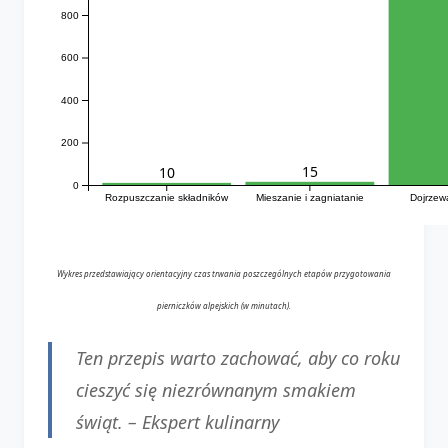
800
600
400
200
15
10
0
Rozpuszczanie składników
Mieszanie i zagniatanie
Dojrzew
Wykres przedstawiający orientacyjny czas trwania poszczególnych etapów przygotowania
pierniczków alpejskich (w minutach).
Ten przepis warto zachować, aby co roku
cieszyć się niezrównanym smakiem
świąt. –
Ekspert kulinarny