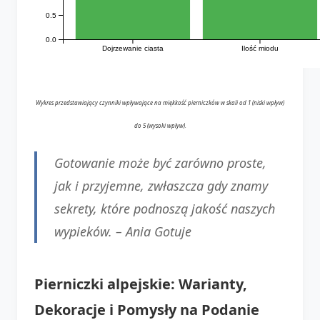
0.5
0.0
Dojrzewanie ciasta
Ilość miodu
Wykres przedstawiający czynniki wpływające na miękkość pierniczków w skali od 1 (niski wpływ)
do 5 (wysoki wpływ).
Gotowanie może być zarówno proste,
jak i przyjemne, zwłaszcza gdy znamy
sekrety, które podnoszą jakość naszych
wypieków. –
Ania Gotuje
Pierniczki alpejskie: Warianty,
Dekoracje i Pomysły na Podanie