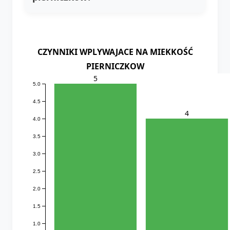
CZYNNIKI WPLYWAJACE NA MIEKKOŚĆ
PIERNICZKOW
5
5.0
4.5
4
4.0
3.5
3.0
2.5
2.0
1.5
1.0