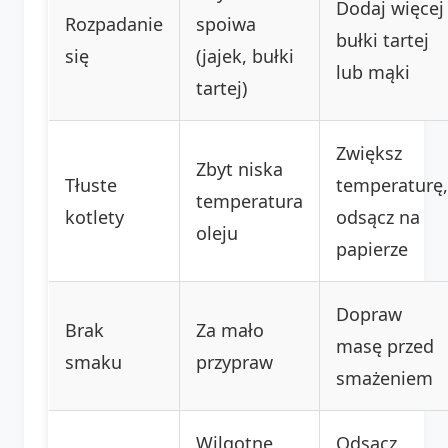
Dodaj więcej
Rozpadanie
spoiwa
bułki tartej
się
(jajek, bułki
lub mąki
tartej)
Zwiększ
Zbyt niska
Tłuste
temperaturę,
temperatura
kotlety
odsącz na
oleju
papierze
Dopraw
Brak
Za mało
masę przed
smaku
przypraw
smażeniem
Wilgotne
Odsącz