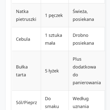
Natka
Świeża,
1 pęczek
pietruszki
posiekana
1 sztuka
Drobno
Cebula
mała
posiekana
Plus
Bułka
dodatkowa
5 łyżek
tarta
do
panierowania
Do
Według
Sól/Pieprz
smaku
uznania