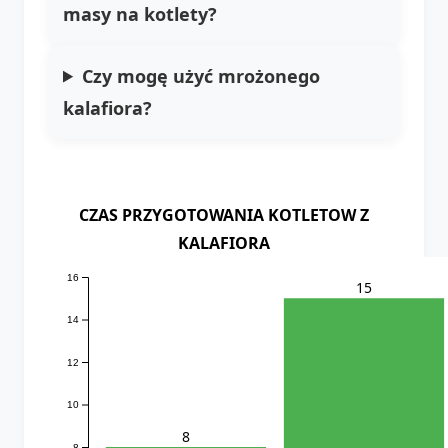
masy na kotlety?
Czy mogę użyć mrożonego
kalafiora?
CZAS PRZYGOTOWANIA KOTLETOW Z
KALAFIORA
16
15
14
12
10
8
8