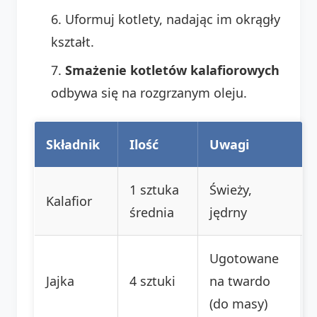
Uformuj kotlety, nadając im okrągły
kształt.
Smażenie kotletów kalafiorowych
odbywa się na rozgrzanym oleju.
Składnik
Ilość
Uwagi
1 sztuka
Świeży,
Kalafior
średnia
jędrny
Ugotowane
Jajka
4 sztuki
na twardo
(do masy)