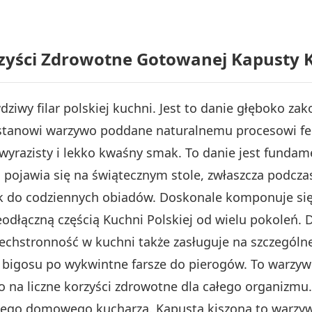
zyści Zdrowotne Gotowanej Kapusty 
ziwy filar polskiej kuchni. Jest to danie głęboko z
a stanowi warzywo poddane naturalnemu procesowi fe
, wyrazisty i lekko kwaśny smak. To danie jest fund
 pojawia się na świątecznym stole, zwłaszcza podcza
ek do codziennych obiadów. Doskonale komponuje si
eodłączną częścią Kuchni Polskiej od wielu pokoleń. 
zechstronność w kuchni także zasługuje na szczególne
 bigosu po wykwintne farsze do pierogów. To warzy
to na liczne korzyści zdrowotne dla całego organizmu
ażdego domowego kucharza. Kapusta kiszona to warzyw