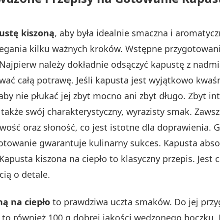
ustę kiszoną
, aby była idealnie smaczna i aromatyc
egania kilku ważnych kroków. Wstępne przygotowanie
 Najpierw należy dokładnie odsączyć kapustę z nadmi
ć całą potrawę. Jeśli kapusta jest wyjątkowo kwaśn
aby nie płukać jej zbyt mocno ani zbyt długo. Zbyt 
 także swój charakterystyczny, wyrazisty smak. Zaws
wość oraz słoność, co jest istotne dla doprawienia. 
owanie gwarantuje kulinarny sukces. Kapusta absor
Kapusta kiszona na ciepło to klasyczny przepis. Jest 
ią o detale.
ną na ciepło
to prawdziwa uczta smaków. Do jej przy
i to również 100 g dobrej jakości wędzonego boczku. 