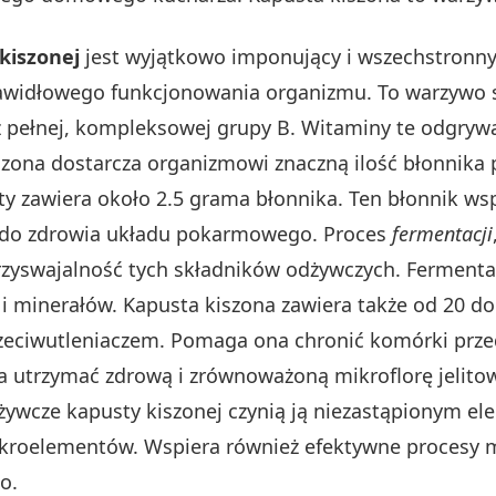
kiszonej
jest wyjątkowo imponujący i wszechstronny.
rawidłowego funkcjonowania organizmu. To warzywo 
z pełnej, kompleksowej grupy B. Witaminy te odgryw
kiszona dostarcza organizmowi znaczną ilość błonni
 zawiera około 2.5 grama błonnika. Ten błonnik wsp
ię do zdrowia układu pokarmowego. Proces
fermentacji
zyswajalność tych składników odżywczych. Fermentac
i minerałów. Kapusta kiszona zawiera także od 20 
rzeciwutleniaczem. Pomaga ona chronić komórki prz
 utrzymać zdrową i zrównoważoną mikroflorę jelito
żywcze kapusty kiszonej czynią ją niezastąpionym e
ikroelementów. Wspiera również efektywne procesy m
o.