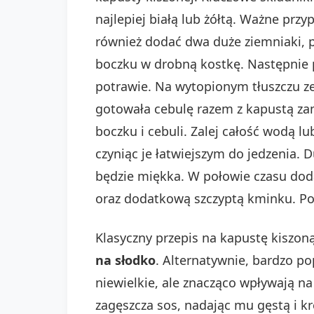
najlepiej białą lub żółtą. Ważne prz
również dodać dwa duże ziemniaki, p
boczku w drobną kostkę. Następnie p
potrawie. Na wytopionym tłuszczu zes
gotowała cebulę razem z kapustą za
boczku i cebuli. Zalej całość wodą 
czyniąc je łatwiejszym do jedzenia.
będzie miękka. W połowie czasu dodaj
oraz dodatkową szczyptą kminku. Po
Klasyczny przepis na kapustę kiszo
na słodko
. Alternatywnie, bardzo po
niewielkie, ale znacząco wpływają 
zagęszcza sos, nadając mu gęstą i 