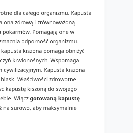
otne dla całego organizmu. Kapusta
ra ona zdrową i zrównoważoną
nia pokarmów. Pomagają one w
wzmacnia odporność organizmu.
, kapusta kiszona pomaga obniżyć
 naczyń krwionośnych. Wspomaga
m cywilizacyjnym. Kapusta kiszona
y blask. Właściwości zdrowotne
zyć kapustę kiszoną do swojego
iebie. Włącz
gotowaną kapustę
eż na surowo, aby maksymalnie