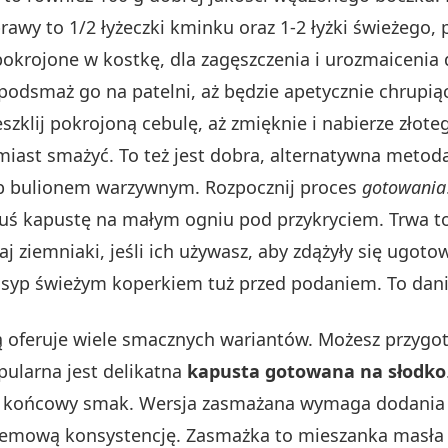
yprawy to 1/2 łyżeczki kminku oraz 1-2 łyżki świeżeg
okrojone w kostkę, dla zagęszczenia i urozmaicenia 
odsmaż go na patelni, aż będzie apetycznie chrupią
zklij pokrojoną cebulę, aż zmięknie i nabierze złote
miast smażyć. To też jest dobra, alternatywna metod
lub bulionem warzywnym. Rozpocznij proces
gotowania
 Duś kapustę na małym ogniu pod przykryciem. Trwa t
 ziemniaki, jeśli ich używasz, aby zdążyły się ugot
syp świeżym koperkiem tuż przed podaniem. To danie
ną oferuje wiele smacznych wariantów. Możesz przyg
pularna jest delikatna
kapusta gotowana na słodko
na końcowy smak. Wersja zasmażana wymaga dodania 
kremową konsystencję. Zasmażka to mieszanka masła