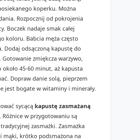
o, posiekanego koperku. Można
dania. Rozpocznij od pokrojenia
cy. Boczek nadaje smak całej
go koloru. Babcia męża często
a. Dodaj odsączoną kapustę do
. Gotowanie zmiękcza warzywo,
o około 45-60 minut, aż kapusta
ować. Dopraw danie solą, pieprzem
 jest bogate w witaminy i minerały.
otować sycącą
kapustę zasmażaną
. Różnice w przygotowaniu są
tradycyjnej zasmażki. Zasmażka
 i mąki, krótko podsmażona na