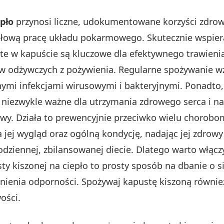
pło
przynosi liczne, udokumentowane korzyści zdrow
idłową pracę układu pokarmowego. Skutecznie wspie
warte w kapuście są kluczowe dla efektywnego trawie
w odżywczych z pożywienia. Regularne spożywanie 
nymi infekcjami wirusowymi i bakteryjnymi. Ponadto
st niezwykle ważne dla utrzymania zdrowego serca i
wy. Działa to prewencyjnie przeciwko wielu chorobo
a jej wygląd oraz ogólną kondycję, nadając jej zdrow
odziennej, zbilansowanej diecie. Dlatego warto włąc
ty kiszonej na ciepło to prosty sposób na dbanie o s
nienia odporności. Spożywaj kapustę kiszoną równi
ości.