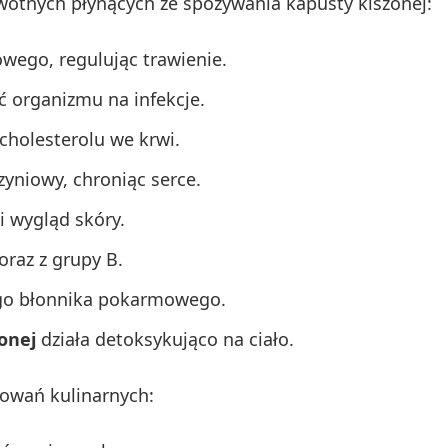
wotnych płynących ze spożywania kapusty kiszonej:
wego, regulując trawienie.
 organizmu na infekcje.
holesterolu we krwi.
niowy, chroniąc serce.
i wygląd skóry.
oraz z grupy B.
go błonnika pokarmowego.
onej
działa detoksykująco na ciało.
sowań kulinarnych: