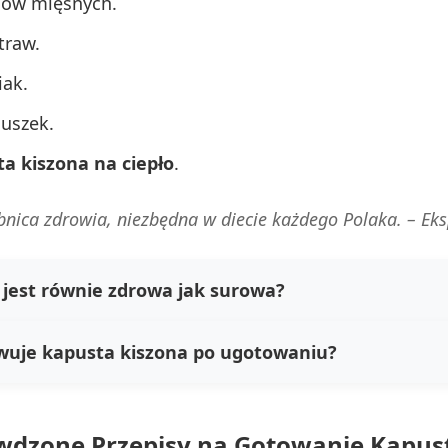
dów mięsnych.
traw.
iak.
 uszek.
a kiszona na ciepło
.
bnica zdrowia, niezbędna w diecie każdego Polaka. –
Eks
jest równie zdrowa jak surowa?
owuje kapusta kiszona po ugotowaniu?
wdzone Przepisy na Gotowanie Kapus