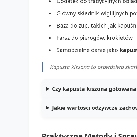
Dodatek do tradycyjnych obia
Główny składnik wigilijnych po
Baza do zup, takich jak kapuśn
Farsz do pierogów, krokietów i
Samodzielne danie jako
kapust
Kapusta kiszona to prawdziwa skar
Czy kapusta kiszona gotowana 
Jakie wartości odżywcze zach
Praktyczne Metody i Spra