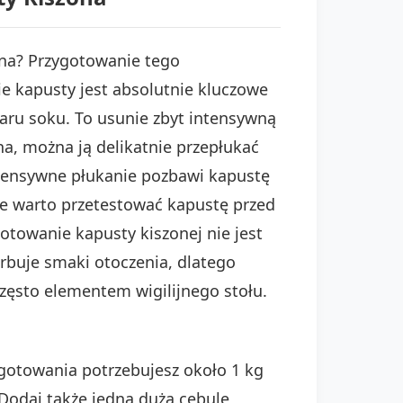
zna? Przygotowanie tego
 kapusty jest absolutnie kluczowe
aru soku. To usunie zbyt intensywną
a, można ją delikatnie przepłukać
intensywne płukanie pozbawi kapustę
ze warto przetestować kapustę przed
Gotowanie kapusty kiszonej nie jest
buje smaki otoczenia, dlatego
często elementem wigilijnego stołu.
gotowania potrzebujesz około 1 kg
Dodaj także jedną dużą cebulę,