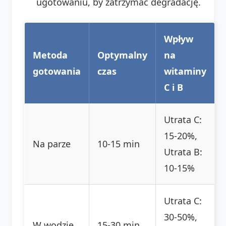
ugotowaniu, by zatrzymać degradację.
Wpływ
Metoda
Optymalny
na
gotowania
czas
witaminy
C i B
Utrata C:
15-20%,
Na parze
10-15 min
Utrata B:
10-15%
Utrata C:
30-50%,
W wodzie
15-30 min