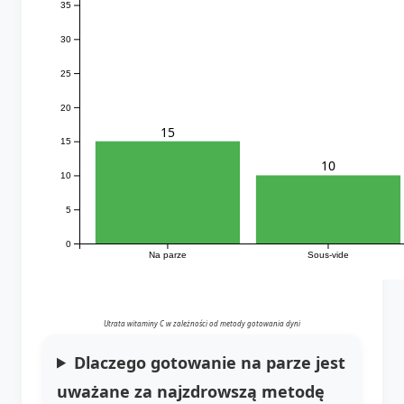
35
30
25
20
15
15
10
10
5
0
Na parze
Sous-vide
Utrata witaminy C w zależności od metody gotowania dyni
Dlaczego gotowanie na parze jest
uważane za najzdrowszą metodę