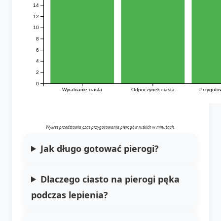
14
12
10
8
6
4
2
0
Wyrabianie ciasta
Odpoczynek ciasta
Przygoto
Wykres przedstawia czas przygotowania pierogów ruskich w minutach.
Jak długo gotować pierogi?
Dlaczego ciasto na pierogi pęka
podczas lepienia?