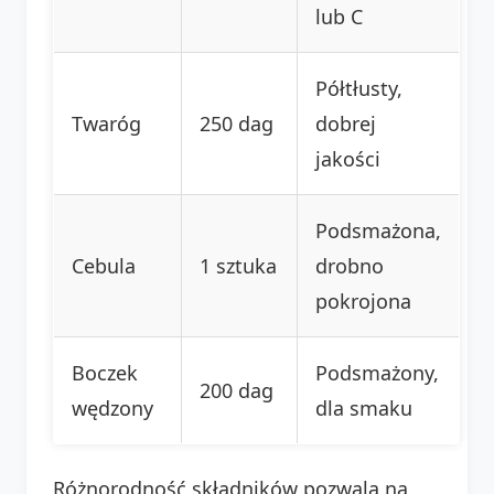
lub C
Półtłusty,
Twaróg
250 dag
dobrej
jakości
Podsmażona,
Cebula
1 sztuka
drobno
pokrojona
Boczek
Podsmażony,
200 dag
wędzony
dla smaku
Różnorodność składników pozwala na