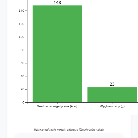
148
140
120
100
80
60
40
23
20
0
Wartość energetyczna (kcal)
Węglowodany (g)
Wykres przedstawia wartości odżywcze 100g pierogów ruskich.