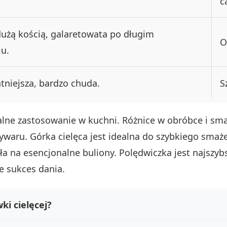
c
dużą kością, galaretowata po długim
O
u.
tniejsza, bardzo chuda.
S
alne zastosowanie w kuchni. Różnice w obróbce i sm
waru. Górka cielęca jest idealna do szybkiego sma
ała na esencjonalne buliony. Polędwiczka jest najsz
e sukces dania.
ki cielęcej?