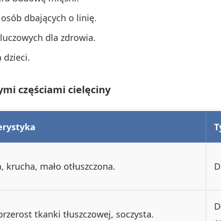
 osób dbających o linię.
luczowych dla zdrowia.
 dzieci.
ymi częściami cielęciny
erystyka
T
, krucha, mało otłuszczona.
D
D
przerost tkanki tłuszczowej, soczysta.