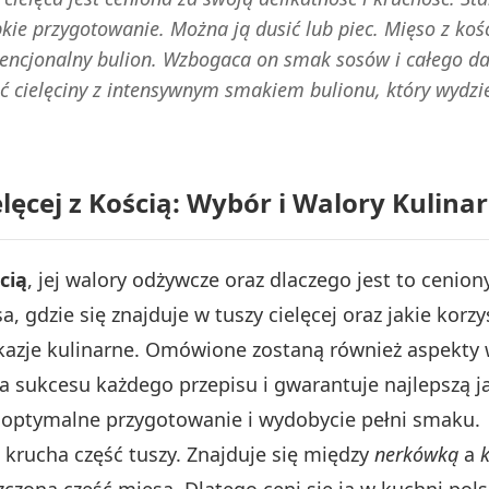
ybkie przygotowanie. Można ją dusić lub piec. Mięso z k
encjonalny bulion. Wzbogaca on smak sosów i całego da
ść cielęciny z intensywnym smakiem bulionu, który wydzie
lęcej z Kością: Wybór i Walory Kulina
cią
, jej walory odżywcze oraz dlaczego jest to cenio
, gdzie się znajduje w tuszy cielęcej oraz jakie korz
azje kulinarne. Omówione zostaną również aspekty
dla sukcesu każdego przepisu i gwarantuje najlepszą
 optymalne przygotowanie i wydobycie pełni smaku.
i krucha część tuszy. Znajduje się między
nerkówką
a
czona część mięsa. Dlatego ceni się ją w kuchni pol