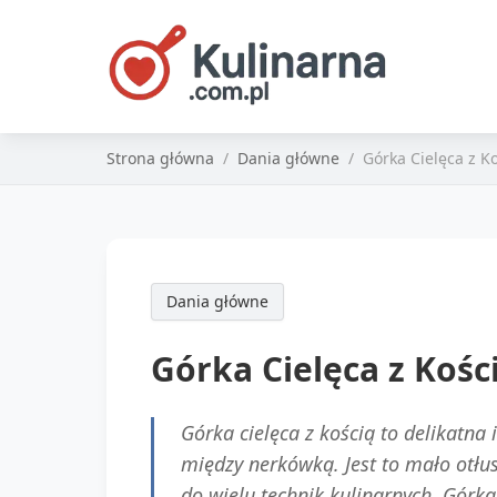
Strona główna
Dania główne
Górka Cielęca z K
Dania główne
Górka Cielęca z Kośc
Górka cielęca z kością to delikatna
między nerkówką. Jest to mało otłus
do wielu technik kulinarnych. Górka