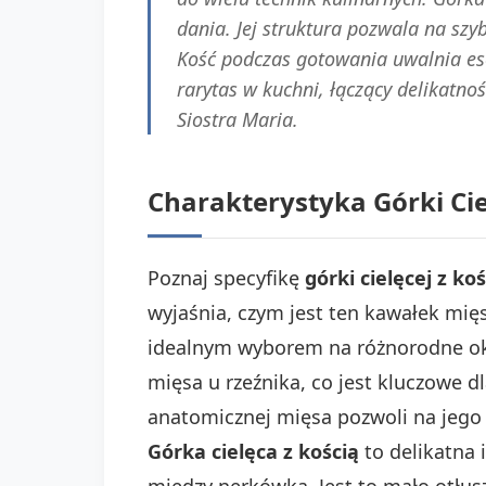
dania. Jej struktura pozwala na sz
Kość podczas gotowania uwalnia es
rarytas w kuchni, łączący delikatno
Siostra Maria.
Charakterystyka Górki Cie
Poznaj specyfikę
górki cielęcej z koś
wyjaśnia, czym jest ten kawałek mięsa
idealnym wyborem na różnorodne ok
mięsa u rzeźnika, co jest kluczowe 
anatomicznej mięsa pozwoli na jego
Górka cielęca z kością
to delikatna 
między nerkówką. Jest to mało otłusz