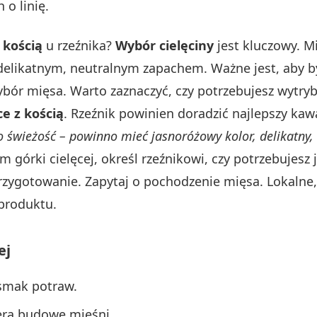
 o linię.
 kością
u rzeźnika?
Wybór cielęciny
jest kluczowy. 
delikatnym, neutralnym zapachem. Ważne jest, aby by
bór mięsa. Warto zaznaczyć, czy potrzebujesz wytry
ce z kością
. Rzeźnik powinien doradzić najlepszy ka
świeżość – powinno mieć jasnoróżowy kolor, delikatny, n
górki cielęcej, określ rzeźnikowi, czy potrzebujesz j
przygotowanie. Zapytaj o pochodzenie mięsa. Lokalne
 produktu.
ej
 smak potraw.
era budowę mięśni.