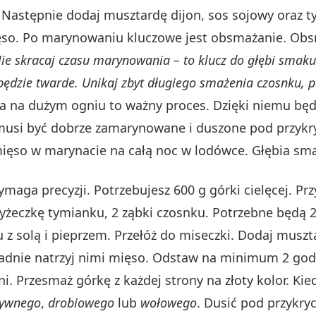
i. Następnie dodaj musztardę dijon, sos sojowy oraz 
mięso. Po marynowaniu kluczowe jest obsmażanie. O
ie skracaj czasu marynowania – to klucz do głębi smaku 
ędzie twarde.
Unikaj zbyt długiego smażenia czosnku, p
na dużym ogniu to ważny proces. Dzięki niemu będzi
musi być dobrze zamarynowane i duszone pod przykry
 mięso w marynacie na całą noc w lodówce. Głębia sma
maga precyzji. Potrzebujesz 600 g górki cielęcej. Prz
yżeczkę tymianku, 2 ząbki czosnku. Potrzebne będą 2 
z solą i pieprzem. Przełóż do miseczki. Dodaj muszt
ładnie natrzyj nimi mięso. Odstaw na minimum 2 god
lni. Przesmaż górkę z każdej strony na złoty kolor. K
ywnego
,
drobiowego
lub
wołowego
. Dusić pod przykry