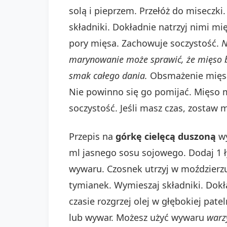
solą i pieprzem. Przełóż do miseczk
składniki. Dokładnie natrzyj nimi 
pory mięsa. Zachowuje soczystość.
N
marynowanie może sprawić, że mięso b
smak całego dania.
Obsmażenie mięsa 
Nie powinno się go pomijać. Mięso 
soczystość. Jeśli masz czas, zostaw
Przepis na
górkę cielęcą duszoną
wy
ml jasnego sosu sojowego. Dodaj 1 ł
wywaru. Czosnek utrzyj w moździerzu 
tymianek. Wymieszaj składniki. Dok
czasie rozgrzej olej w głębokiej pate
lub wywar. Możesz użyć wywaru
warz