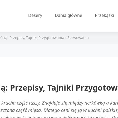
Desery
Dania główne
Przekąski
ością: Przepisy, Tajniki Przygotowania i Serwowania
ią: Przepisy, Tajniki Przygoto
 i krucha część tuszy. Znajduje się między nerkówką a kar
zczona część mięsa. Dlatego ceni się ją w kuchni polskie
 cielęca jest ceniona za swoją delikatność i kruchość. S