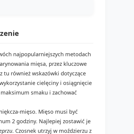
czenie
 dwóch najpopularniejszych metodach
marynowania mięsa, przez kluczowe
sz tu również wskazówki dotyczące
ykorzystanie cielęciny i osiągnięcie
być maksimum smaku i zachować
miękcza-mięso. Mięso musi być
m 2 godziny. Najlepiej zostawić je
eprzu
. Czosnek utrzyj w moździerzu z