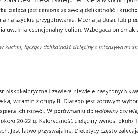
rka cielęca jest ceniona za swoją delikatność i kruch
ala na szybkie przygotowanie. Można ją dusić lub pi
a uwalnia esencjonalny bulion. Wzbogaca on smak s
w kuchni, łączący delikatność cielęciny z intensywnym s
est niskokaloryczna i zawiera niewiele nasyconych kw
iałka, witamin z grupy B. Dlatego jest zdrowym wyb
spiera ich rozwój. W porównaniu do
wołowiny
czy
wie
 około 20-22 g. Kaloryczność cielęciny wynosi około 1
h. Jest łatwo przyswajalne. Dietetycy często zalecaj