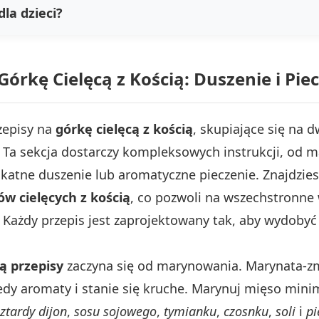
dla dzieci?
órkę Cielęcą z Kością: Duszenie i Pie
zepisy na
górkę cielęcą z kością
, skupiające się na
. Ta sekcja dostarczy kompleksowych instrukcji, od 
likatne duszenie lub aromatyczne pieczenie. Znajdzie
ów cielęcych z kością
, co pozwoli na wszechstronne w
. Każdy przepis jest zaprojektowany tak, aby wydo
ią przepisy
zaczyna się od marynowania. Marynata-z
y aromaty i stanie się kruche. Marynuj mięso minimu
ztardy dijon
,
sosu sojowego
,
tymianku
,
czosnku
,
soli
i
pi