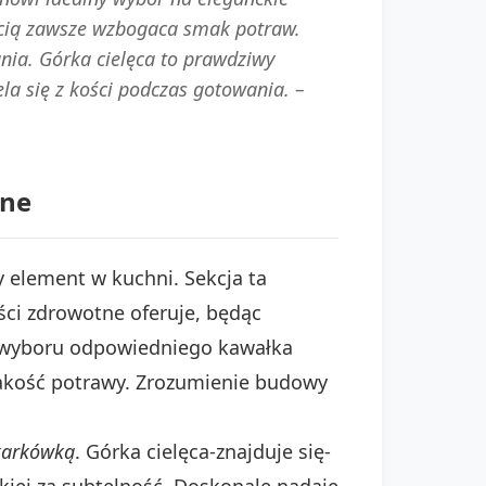
ością zawsze wzbogaca smak potraw.
nia. Górka cielęca to prawdziwy
la się z kości podczas gotowania. –
rne
ny element w kuchni. Sekcja ta
yści zdrowotne oferuje, będąc
 wyboru odpowiedniego kawałka
 jakość potrawy. Zrozumienie budowy
karkówką
. Górka cielęca-znajduje się-
skiej za subtelność. Doskonale nadaje