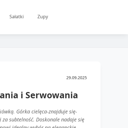
Sałatki
Zupy
29.09.2025
wania i Serwowania
kówką. Górka cielęca-znajduje się-
j za subtelność. Doskonale nadaje się
tanowi idealny wybór na eleganckie