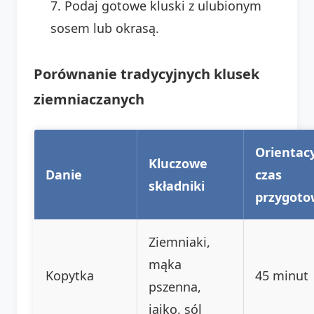
Podaj gotowe kluski z ulubionym
sosem lub okrasą.
Porównanie tradycyjnych klusek
ziemniaczanych
Orientac
Kluczowe
Danie
czas
składniki
przygoto
Ziemniaki,
mąka
Kopytka
45 minut
pszenna,
jajko, sól