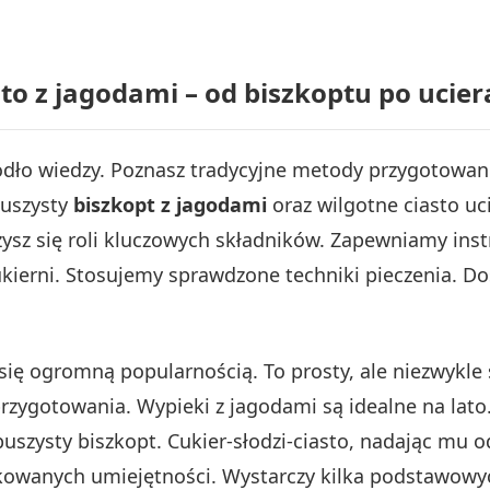
sto z jagodami – od biszkoptu po ucie
ódło wiedzy. Poznasz tradycyjne metody przygotowa
puszysty
biszkopt z jagodami
oraz wilgotne ciasto u
zysz się roli kluczowych składników. Zapewniamy inst
ierni. Stosujemy sprawdzone techniki pieczenia. 
 się ogromną popularnością. To prosty, ale niezwykl
rzygotowania. Wypieki z jagodami są idealne na lato.
puszysty biszkopt. Cukier-słodzi-ciasto, nadając mu
owanych umiejętności. Wystarczy kilka podstawowyc