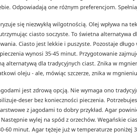
iebie. Odpowiadają one różnym preferencjom. Spełnia
ryzuje się niezwykłą wilgotnością. Olej wpływa na te
utrzymując ciasto soczyste. To świetna alternatywa 
ania. Ciasto jest lekkie i puszyste. Pozostaje długo
pieczenia wynosi 35-45 minut. Przygotowanie zajmuje 
ą alternatywą dla tradycyjnych ciast. Znika w mgnieni
tkowi oleju - ale, mówiąc szczerze, znika w mgnieni
agodami jest zdrową opcją. Nie wymaga ono tradycy
bilizuje-deser bez konieczności pieczenia. Potrzebuje
warstwowe z jagodami to dobry przykład. Agar powini
. Następnie wylej na spód z orzechów. Wegańskie cias
0-60 minut. Agar tężeje już w temperaturze poniżej 30