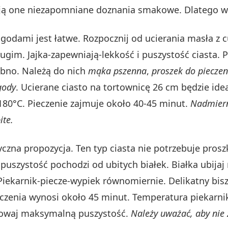
ają one niezapomniane doznania smakowe. Dlatego w
agodami jest łatwe. Rozpocznij od ucierania masła z
ugim. Jajka-zapewniają-lekkość i puszystość ciasta.
obno. Należą do nich
mąka pszenna
,
proszek do pieczen
gody
. Ucierane ciasto na tortownicę 26 cm będzie ide
180°C. Pieczenie zajmuje około 40-45 minut.
Nadmiern
ite.
yczna propozycja. Ten typ ciasta nie potrzebuje prosz
puszystość pochodzi od ubitych białek. Białka ubijaj
 Piekarnik-piecze-wypiek równomiernie. Delikatny bis
eczenia wynosi około 45 minut. Temperatura piekarnik
chowaj maksymalną puszystość.
Należy uważać, aby nie z