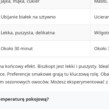
Jajka, mąka, cukier
Masło, 
Ubijanie białek na sztywno
Uciera
Lekka, puszysta, delikatna
Wilgot
Około 30 minut
Około 
końcowy efekt. Biszkopt jest lekki i puszysty. Idealn
cące. Preferencje smakowe grają tu kluczową rolę. Oba
kiem sezonowych owoców. Możesz eksperymentować z 
temperaturę pokojową?