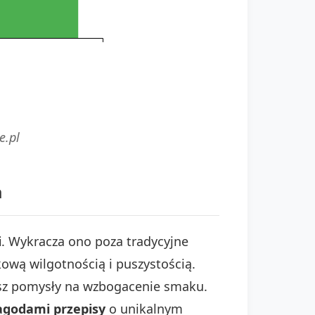
e.pl
a
i
. Wykracza ono poza tradycyjne
kową wilgotnością i puszystością.
sz pomysły na wzbogacenie smaku.
jagodami przepisy
o unikalnym