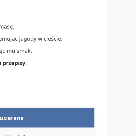
 masę.
ymując jagody w cieście.
ając mu smak.
i przepisy
.
 ucierane